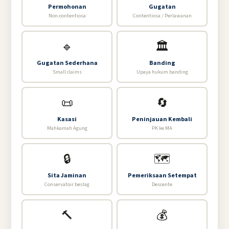
Permohonan
Gugatan
Non-contentiosa
Contentiosa / Perlawanan
🔹
🏛️
Gugatan Sederhana
Banding
Small claims
Upaya hukum banding
📜
🔄
Kasasi
Peninjauan Kembali
Mahkamah Agung
PK ke MA
🔒
🗺️
Sita Jaminan
Pemeriksaan Setempat
Conservatoir beslag
Descente
🔨
💰