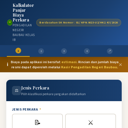
Kalkulator
Panjar
Biaya
Perkara
Berdasakan SK Nomor : 01/ KPN.W23-U2/HK2.4/I/2026
PENGADILAN
NEGERI
BAUBAU KELAS
IB
1
2
3
4
📍
Biaya pada aplikasi ini bersifat
estimasi
. Rincian dan jumlah biaya
ℹ️
✕
resmi dapat diperoleh melalui
Kasir Pengadilan Negeri Baubau
.
Jenis Perkara
⚖️
Pilih klasifikasi perkara yang akan didaftarkan
JENIS PERKARA
*
📝
⚔️