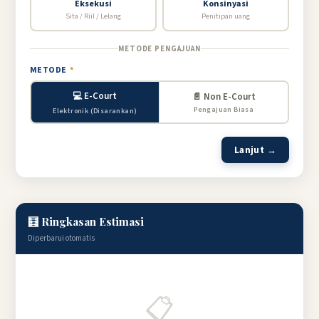
Eksekusi
Konsinyasi
Sita / Riil / Lelang
Penitipan uang
METODE PENGAJUAN
METODE
*
💻 E-Court
📄 Non E-Court
Pengajuan Biasa
Elektronik (Disarankan)
Lanjut →
🧮 Ringkasan Estimasi
Diperbarui otomatis
📋